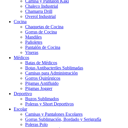
Camisa y Pantalón Kaki
Chaleco Industrial
Chamarra Drill
Overol Industrial
Cocina
Chaquetas de Cocina
Gorras de Cocina
Mandiles
Pañoletes
Pantalón de Cocina
Viseras
Médicos
Batas de Médicos
Botas Antibacteriles Sublimadas
Camisas para Administración
Gorros Quirúrgicos
Pijamas Antifluido
Pijamas Jogger
Deportivo
Buzos Sublimados
Poleras y Short Deportivos
Escolar
Camisas y Pantalones Escolares
Gorras Sublimación, Bordado y Serigrafía
Poleras Polo