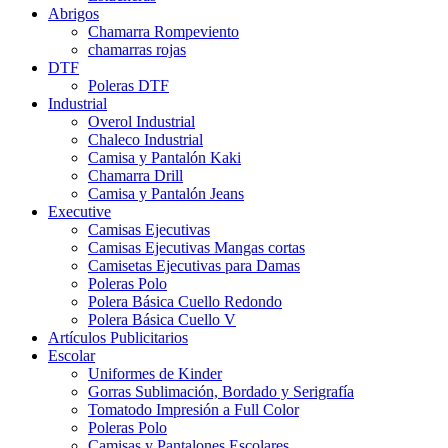
Abrigos
Chamarra Rompeviento
chamarras rojas
DTF
Poleras DTF
Industrial
Overol Industrial
Chaleco Industrial
Camisa y Pantalón Kaki
Chamarra Drill
Camisa y Pantalón Jeans
Executive
Camisas Ejecutivas
Camisas Ejecutivas Mangas cortas
Camisetas Ejecutivas para Damas
Poleras Polo
Polera Básica Cuello Redondo
Polera Básica Cuello V
Artículos Publicitarios
Escolar
Uniformes de Kinder
Gorras Sublimación, Bordado y Serigrafía
Tomatodo Impresión a Full Color
Poleras Polo
Camisas y Pantalones Escolares