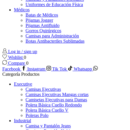
Uniformes de Educación Física
Médicos
Batas de Médicos
Pijamas Jogger
Pijamas Antifluido
Gorros Quirúrgicos
Camisas para Administración
Botas Antibacteriles Sublimadas
Log in / sign up
Wishlist
0
Compare
0
Facebook
Instagram
Tik Tok
Whatsapp
Categoría Productos
Executive
Camisas Ejecutivas
Camisas Ejecutivas Mangas cortas
Camisetas Ejecutivas para Damas
Polera Básica Cuello Redondo
Polera Básica Cuello V
Poleras Polo
Industrial
Camisa y Pantalón Jeans