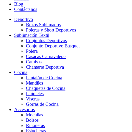
Blog
Contáctanos
Deportivo
Buzos Sublimados
Poleras y Short Deportivos
Sublimación Textil
Conjuntos Deportivos
Conjunto Deportivo Basquet
Polera
Casacas Carnavaleras
Camisas
Chamarra Deportiva
Cocina
Pantalón de Cocina
Mandiles
Chaquetas de Cocina
Pañoletes
Viseras
Gorras de Cocina
Accesorios
Mochilas
Bolsos
Riñoneras
Estucheras