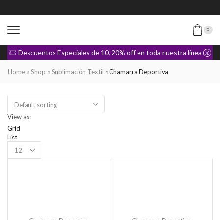
0
Descuentos Especiales de 10, 20% off en toda nuestra línea de Ropa
Home
Shop
Sublimación Textil
Chamarra Deportiva
View as:
Grid
List