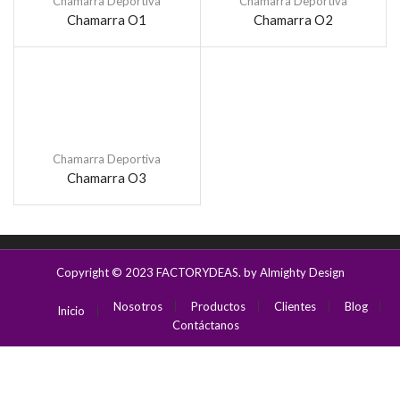
Chamarra Deportiva
Chamarra Deportiva
Chamarra O1
Chamarra O2
Chamarra Deportiva
Chamarra O3
Copyright © 2023
FACTORYDEAS
. by Almighty Design
Nosotros
Productos
Clientes
Blog
Inicio
Contáctanos