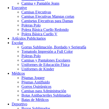
Camisa y Pantalón Jeans
Executive
Camisas Ejecutivas
Camisas Ejecutivas Mangas cortas
Camisetas Ejecutivas para Damas
Poleras Polo
Polera Básica Cuello Redondo
Polera Básica Cuello V
Artículos Publicitarios
Escolar
Gorras Sublimación, Bordado y Serigrafía
Tomatodo Impresión a Full Color
Poleras Polo
Camisas y Pantalones Escolares
Uniformes de Educación Física
Uniformes de Kinder
Médicos
Pijamas Jogger
Pijamas Antifluido
Gorros Quirúrgicos
Camisas para Administración
Botas Antibacteriles Sublimadas
Batas de Médicos
Deportivo
Buzos Sublimados