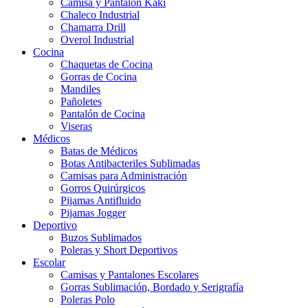
Camisa y Pantalón Kaki
Chaleco Industrial
Chamarra Drill
Overol Industrial
Cocina
Chaquetas de Cocina
Gorras de Cocina
Mandiles
Pañoletes
Pantalón de Cocina
Viseras
Médicos
Batas de Médicos
Botas Antibacteriles Sublimadas
Camisas para Administración
Gorros Quirúrgicos
Pijamas Antifluido
Pijamas Jogger
Deportivo
Buzos Sublimados
Poleras y Short Deportivos
Escolar
Camisas y Pantalones Escolares
Gorras Sublimación, Bordado y Serigrafía
Poleras Polo