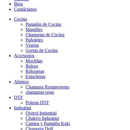
Blog
Contáctanos
Cocina
Pantalón de Cocina
Mandiles
Chaquetas de Cocina
Pañoletes
Viseras
Gorras de Cocina
Accesorios
Mochilas
Bolsos
Riñoneras
Estucheras
Abrigos
Chamarra Rompeviento
chamarras rojas
DTF
Poleras DTF
Industrial
Overol Industrial
Chaleco Industrial
Camisa y Pantalón Kaki
Chamarra Drill