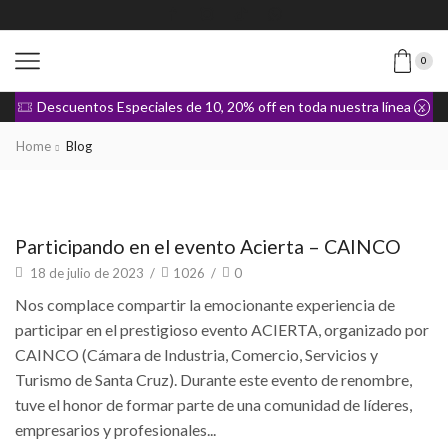
0
Descuentos Especiales de 10, 20% off en toda nuestra línea de Ropa
Home
Blog
Eventos
Participando en el evento Acierta – CAINCO
18 de julio de 2023
/
1026
/
0
Nos complace compartir la emocionante experiencia de
participar en el prestigioso evento ACIERTA, organizado por
CAINCO (Cámara de Industria, Comercio, Servicios y
Turismo de Santa Cruz). Durante este evento de renombre,
tuve el honor de formar parte de una comunidad de líderes,
empresarios y profesionales...