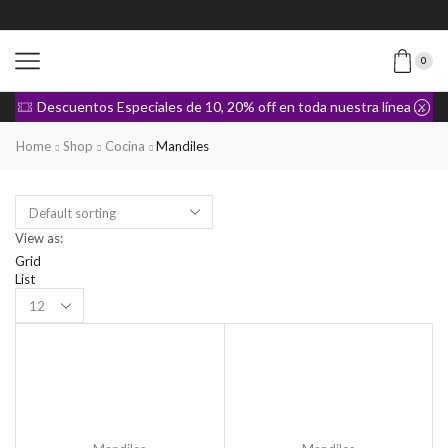
0
Descuentos Especiales de 10, 20% off en toda nuestra línea de Ropa
Home
Shop
Cocina
Mandiles
View as:
Grid
List