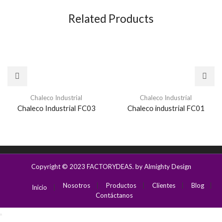
Related Products
Chaleco Industrial
Chaleco Industrial
Chaleco Industrial FC03
Chaleco industrial FC01
Copyright © 2023
FACTORYDEAS
. by Almighty Design
Nosotros
Productos
Clientes
Blog
Inicio
Contáctanos