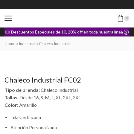
0
Descuentos Especiales de 10, 20% off en toda nuestra línea de Ropa
Home
Industrial
Chaleco Industrial
Chaleco Industrial FC02
Tipo de prenda:
Chaleco Industrial
Tallas:
Desde 16, S, M, L, XL, 2XL, 3XL
Color:
Amarillo
Tela Certificada
Atención Personalizada