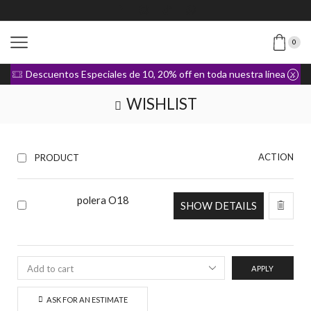
0
Descuentos Especiales de 10, 20% off en toda nuestra línea de Ropa
WISHLIST
ACTION
PRODUCT
polera O18
SHOW DETAILS
APPLY
ASK FOR AN ESTIMATE