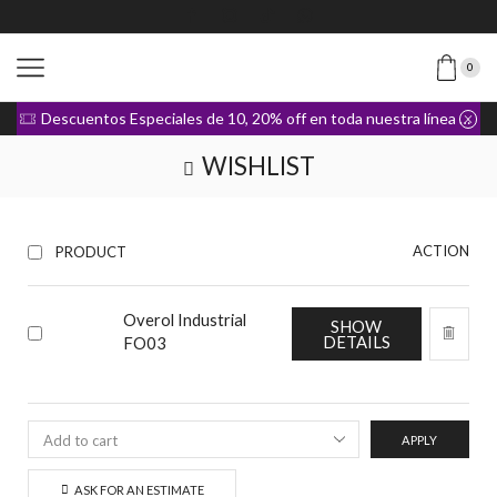
0
Descuentos Especiales de 10, 20% off en toda nuestra línea de Ropa
WISHLIST
ACTION
PRODUCT
Overol Industrial
SHOW
DETAILS
FO03
APPLY
ASK FOR AN ESTIMATE