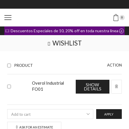
0
Descuentos Especiales de 10, 20% off en toda nuestra línea de Ropa
WISHLIST
ACTION
PRODUCT
Overol Industrial
SHOW
DETAILS
FO01
APPLY
ASK FOR AN ESTIMATE