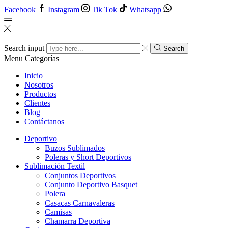
Facebook
Instagram
Tik Tok
Whatsapp
Search input
Search
Menu
Categorías
Inicio
Nosotros
Productos
Clientes
Blog
Contáctanos
Deportivo
Buzos Sublimados
Poleras y Short Deportivos
Sublimación Textil
Conjuntos Deportivos
Conjunto Deportivo Basquet
Polera
Casacas Carnavaleras
Camisas
Chamarra Deportiva