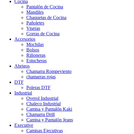
Cocina
Pantalón de Cocina
Mandiles
Chaquetas de Cocina
Pañoletes
Viseras
Gorras de Cocina
Accesorios
Mochilas
Bolsos
Riñoneras
Estucheras
Abrigos
Chamarra Rompeviento
chamarras rojas
DTF
Poleras DTF
Industrial
Overol Industrial
Chaleco Industrial
Camisa y Pantalón Kaki
Chamarra Drill
Camisa y Pantalón Jeans
Executive
Camisas Ejecutivas