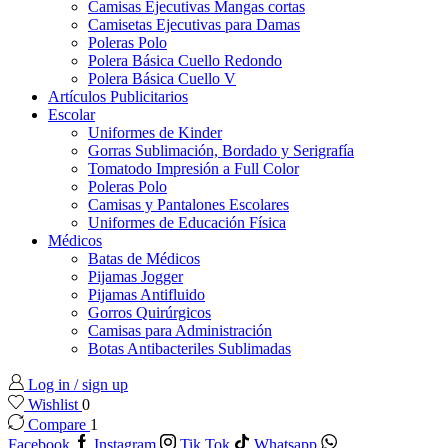
Camisas Ejecutivas Mangas cortas
Camisetas Ejecutivas para Damas
Poleras Polo
Polera Básica Cuello Redondo
Polera Básica Cuello V
Artículos Publicitarios
Escolar
Uniformes de Kinder
Gorras Sublimación, Bordado y Serigrafía
Tomatodo Impresión a Full Color
Poleras Polo
Camisas y Pantalones Escolares
Uniformes de Educación Física
Médicos
Batas de Médicos
Pijamas Jogger
Pijamas Antifluido
Gorros Quirúrgicos
Camisas para Administración
Botas Antibacteriles Sublimadas
Log in / sign up
Wishlist
0
Compare
1
Facebook
Instagram
Tik Tok
Whatsapp