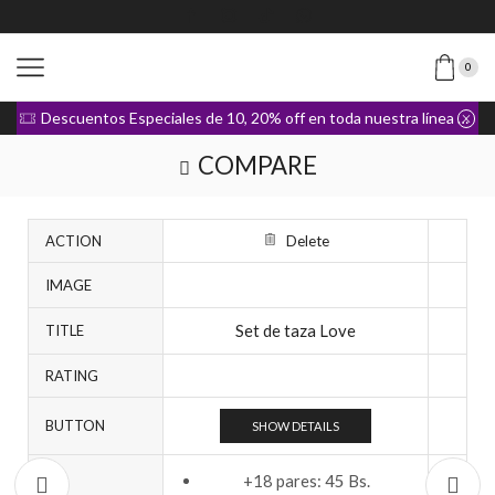
0
Descuentos Especiales de 10, 20% off en toda nuestra línea de Ropa
COMPARE
ACTION
Delete
IMAGE
Set de taza Love
TITLE
RATING
BUTTON
SHOW DETAILS
+18 pares: 45 Bs.