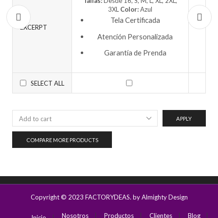
Tallas:
Desde 16, S, M, L, XL, 2XL,
3XL
Color:
Azul
Tela Certificada
EXCERPT
Atención Personalizada
Garantía de Prenda
SELECT ALL
APPLY
COMPARE MORE PRODUCTS
Copyright © 2023
FACTORYDEAS
. by Almighty Design
Nosotros
Productos
Clientes
Blog
Inicio