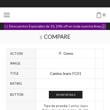
0
Descuentos Especiales de 10, 20% off en toda nuestra línea de Ropa
COMPARE
ACTION
Delete
IMAGE
Camisa Jeans FC01
TITLE
RATING
BUTTON
SHOW DETAILS
Tipo de prenda:
Camisa Jeans